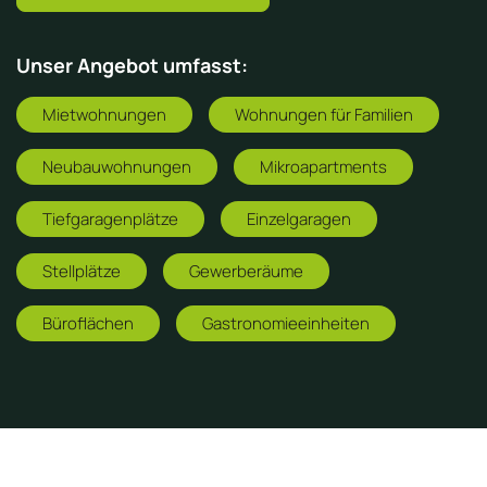
Unser Angebot umfasst:
Mietwohnungen
Wohnungen für Familien
Neubauwohnungen
Mikroapartments
Tiefgaragenplätze
Einzelgaragen
Stellplätze
Gewerberäume
Büroflächen
Gastronomieeinheiten