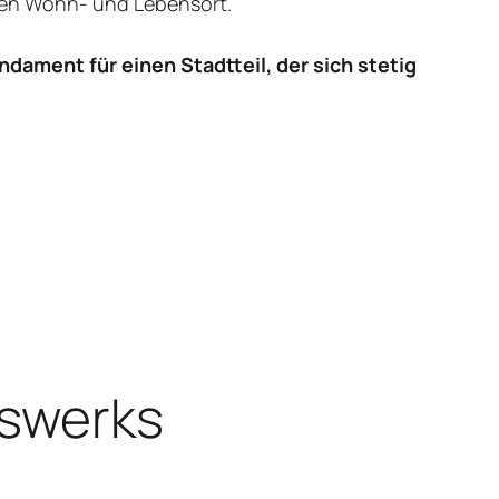
iven Wohn- und Lebensort.
dament für einen Stadtteil, der sich stetig
gswerks