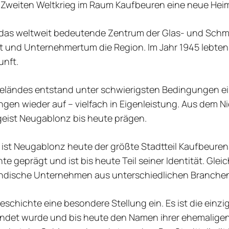
Zweiten Weltkrieg im Raum Kaufbeuren eine neue Hei
das weltweit bedeutende Zentrum der Glas- und Schmuc
 und Unternehmertum die Region. Im Jahr 1945 lebten
unft.
ländes entstand unter schwierigsten Bedingungen ein 
gen wieder auf – vielfach in Eigenleistung. Aus dem N
eist Neugablonz bis heute prägen.
st Neugablonz heute der größte Stadtteil Kaufbeurens.
e geprägt und ist bis heute Teil seiner Identität. Glei
ändische Unternehmen aus unterschiedlichen Branchen e
chichte eine besondere Stellung ein. Es ist die einzi
det wurde und bis heute den Namen ihrer ehemaligen 